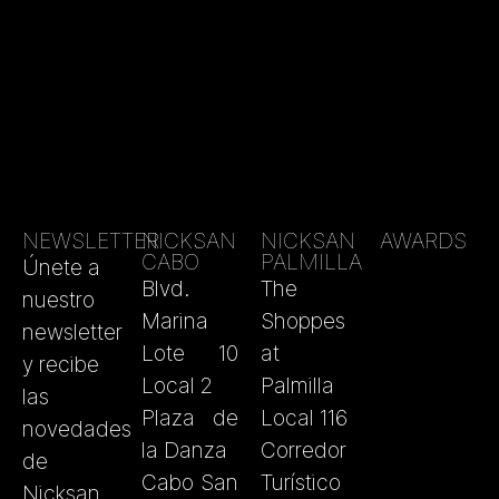
NEWSLETTER
NICKSAN
NICKSAN
AWARDS
CABO
PALMILLA
Únete a
Blvd.
The
nuestro
Marina
Shoppes
newsletter
Lote 10
at
y recibe
Local 2
Palmilla
las
Plaza de
Local 116
novedades
la Danza
Corredor
de
Cabo San
Turístico
Nicksan