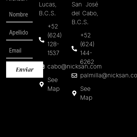
Lucas,
San José
B.C.S.
del Cabo,
B.C.S.
+52
(624)
+52
128-
(624)
1537
144-
6262
cabo@nicksan.com
Enviar
palmilla@nicksan.c
See
Map
See
Map